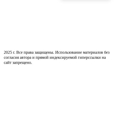
КАССА:
+7(352) 246-66-22
ВРЕМЯ РАБОТЫ КАССЫ:
ЕЖЕДНЕВНО С 9:30 ДО 18:30
С 13:00 ДО 14:00
ПЕРЕРЫВ:
КУРГАН, УЛ. СОВЕТСКАЯ, 104
АДРЕС:
2025 г. Все права защищены. Использование материалов без
согласия автора и прямой индексируемой гиперссылки на
сайт запрещено.