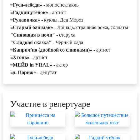
«Гуси-лебеди»
- моноспектакль
«Гадкий утёнок»
- артист
«Рукавичка»
- куклы, Дед Мороз
«Старый башмак»
- Лошадь, страшная рожа, солдаты
"Сияющая в ночи"
- старуха
"Сладкая сказка"
- Чёрный бада
«Каприч’ио (двойной со сливками)»
- артист
«Хтонь»
- артист
«MЕЙD in УRAL»
- актер
«д. Париж»
- депутат
Участие в репертуаре